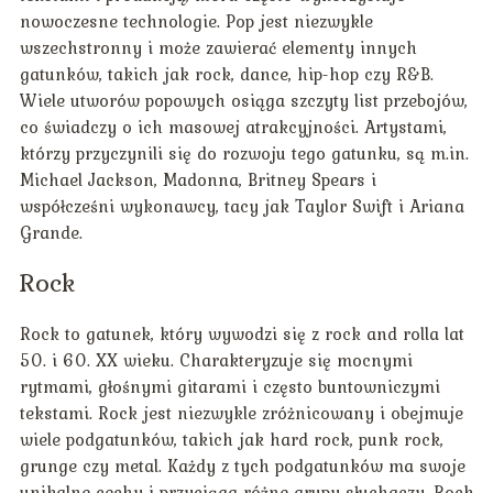
nowoczesne technologie. Pop jest niezwykle
wszechstronny i może zawierać elementy innych
gatunków, takich jak rock, dance, hip-hop czy R&B.
Wiele utworów popowych osiąga szczyty list przebojów,
co świadczy o ich masowej atrakcyjności. Artystami,
którzy przyczynili się do rozwoju tego gatunku, są m.in.
Michael Jackson, Madonna, Britney Spears i
współcześni wykonawcy, tacy jak Taylor Swift i Ariana
Grande.
Rock
Rock to gatunek, który wywodzi się z rock and rolla lat
50. i 60. XX wieku. Charakteryzuje się mocnymi
rytmami, głośnymi gitarami i często buntowniczymi
tekstami. Rock jest niezwykle zróżnicowany i obejmuje
wiele podgatunków, takich jak hard rock, punk rock,
grunge czy metal. Każdy z tych podgatunków ma swoje
unikalne cechy i przyciąga różne grupy słuchaczy. Rock